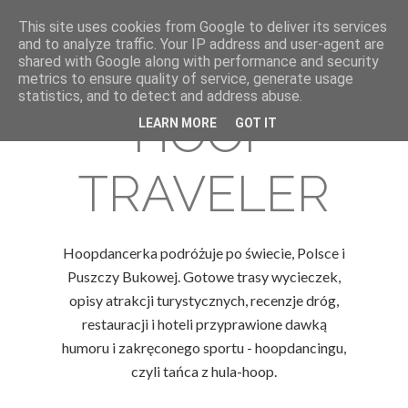
This site uses cookies from Google to deliver its services
and to analyze traffic. Your IP address and user-agent are
shared with Google along with performance and security
metrics to ensure quality of service, generate usage
statistics, and to detect and address abuse.
HOOP
LEARN MORE
GOT IT
TRAVELER
Hoopdancerka podróżuje po świecie, Polsce i
Puszczy Bukowej. Gotowe trasy wycieczek,
opisy atrakcji turystycznych, recenzje dróg,
restauracji i hoteli przyprawione dawką
humoru i zakręconego sportu - hoopdancingu,
czyli tańca z hula-hoop.