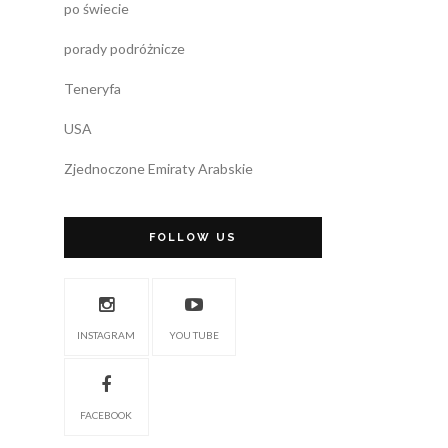
po świecie
porady podróżnicze
Teneryfa
USA
Zjednoczone Emiraty Arabskie
FOLLOW US
INSTAGRAM
YOU TUBE
FACEBOOK