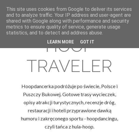
This site uses cookies from Google to deliver its services
and to analyze traffic. Your IP address and user-agent are
shared with Google along with performance and security
metrics to ensure quality of service, generate usage
statistics, and to detect and address abuse.
HOOP
LEARN MORE
GOT IT
TRAVELER
Hoopdancerka podróżuje po świecie, Polsce i
Puszczy Bukowej. Gotowe trasy wycieczek,
opisy atrakcji turystycznych, recenzje dróg,
restauracji i hoteli przyprawione dawką
humoru i zakręconego sportu - hoopdancingu,
czyli tańca z hula-hoop.